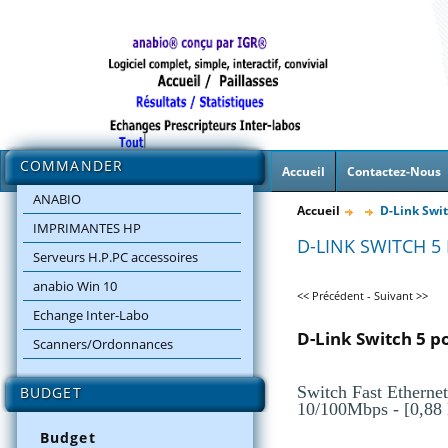
COMMANDER
Accueil
Contactez-Nous
ANABIO
Accueil
D-Link Swit
IMPRIMANTES HP
D-LINK SWITCH 5
Serveurs H.P.PC accessoires
anabio Win 10
<< Précédent
-
Suivant >>
Echange Inter-Labo
D-Link Switch 5 p
Scanners/Ordonnances
Switch Fast Etherne
BUDGET
10/100Mbps - [0,88
Budget