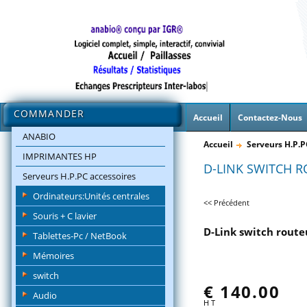
COMMANDER
Accueil
Contactez-Nous
ANABIO
Accueil
Serveurs H.P.P
IMPRIMANTES HP
D-LINK SWITCH R
Serveurs H.P.PC accessoires
Ordinateurs:Unités centrales
<< Précédent
Souris + C lavier
D-Link switch route
Tablettes-Pc / NetBook
Mémoires
switch
€
140.00
Audio
H T