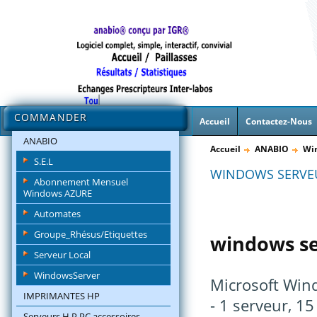
COMMANDER
Accueil
Contactez-Nous
ANABIO
Accueil
ANABIO
Wi
S.E.L
WINDOWS SERVE
Abonnement Mensuel
Windows AZURE
Automates
Groupe_Rhésus/Etiquettes
windows se
Serveur Local
WindowsServer
Microsoft Win
IMPRIMANTES HP
- 1 serveur, 15 
Serveurs H.P.PC accessoires